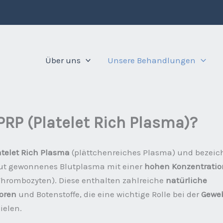
Über uns
Unsere Behandlungen
PRP (Platelet Rich Plasma)?
atelet Rich Plasma
(plättchenreiches Plasma) und bezeic
ut gewonnenes Blutplasma mit einer
hohen Konzentratio
Thrombozyten). Diese enthalten zahlreiche
natürliche
oren
und Botenstoffe, die eine wichtige Rolle bei der
Gewe
ielen.