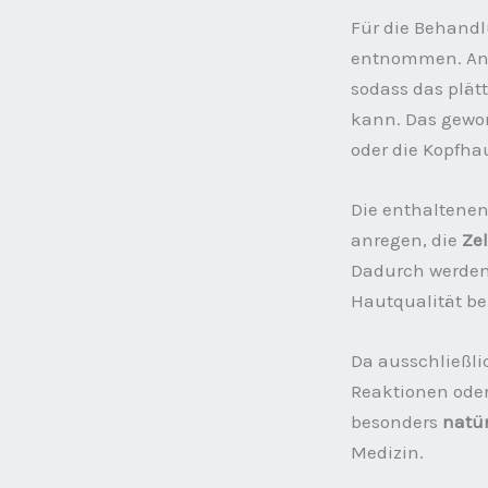
Für die Behandl
entnommen. Ansc
sodass das plät
kann. Das gewon
oder die Kopfhaut
Die enthaltene
anregen, die
Ze
Dadurch werden
Hautqualität be
Da ausschließlic
Reaktionen oder
besonders
natü
Medizin.