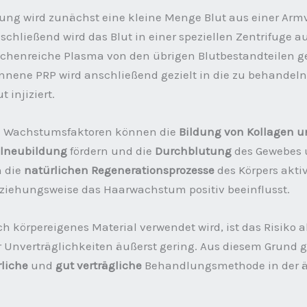
ung wird zunächst eine kleine Menge Blut aus einer Arm
hließend wird das Blut in einer speziellen Zentrifuge au
tchenreiche Plasma von den übrigen Blutbestandteilen g
nene PRP wird anschließend gezielt in die zu behandel
 injiziert.
n Wachstumsfaktoren können die
Bildung von Kollagen u
llneubildung
fördern und die
Durchblutung
des Gewebes 
 die
natürlichen Regenerationsprozesse
des Körpers aktiv
ziehungsweise das Haarwachstum positiv beeinflusst.
h körpereigenes Material verwendet wird, ist das Risiko a
 Unverträglichkeiten äußerst gering. Aus diesem Grund gi
rliche
und
gut verträgliche
Behandlungsmethode in der ä