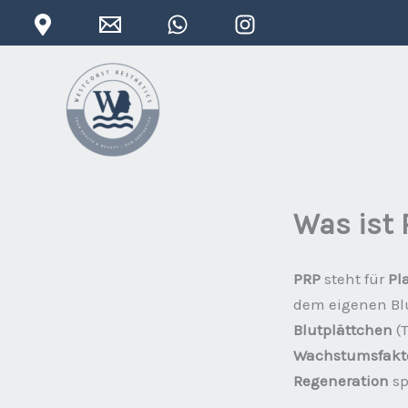
Zum
Inhalt
springen
Was ist 
PRP
steht für
Pl
dem eigenen Bl
Blutplättchen
(
Wachstumsfakt
Regeneration
sp