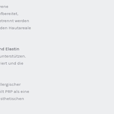
vene
fbereitet,
etrennt werden
nden Hautareale
nd Elastin
unterstützen.
iert und die
llergischer
lt PRP als eine
sthetischen