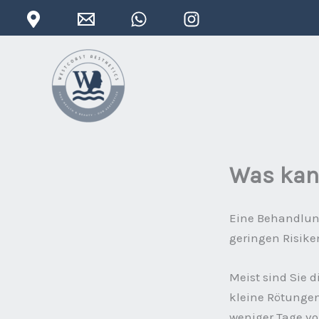
Zum
Inhalt
springen
Was kan
Eine Behandlung
geringen Risik
Meist sind Sie 
kleine Rötungen,
weniger Tage v