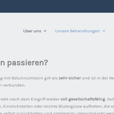
Über uns
Unsere Behandlungen
n passieren?
 mit Botulinumtoxin gilt als
sehr sicher
und ist in der R
en verbunden.
direkt nach dem Eingriff wieder
voll gesellschaftsfähig
. Se
 Einstichstellen oder leichte Blutergüsse auftreten, die 
on selbst zurückbilden und problemlos überschminkt we